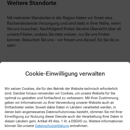
Weitere Standorte
Mit mehreren Standorten in der Region bieten wir Ihnen eine
flächendeckende Versorgung und sind stets in Ihrer Nähe, wenn
Sie uns brauchen. Nachfolgend finden Sie eine Übersicht über all
unsere Filialen, sodass Sie stets wissen, wo Sie uns finden
können. Besuchen Sie uns – wir freuen uns darauf, für Sie da zu
sein!
Cookie-Einwilligung verwalten
Wir setzen Cookies, die für den Betrieb der Website technisch erforderlich
sind. Darüber hinaus verwenden wir Cookies, um unsere Website für Sie
optimal zu gestalten und fortlaufend zu verbessern. Mit Ihrer Zustimmung
geben wir Informationen zu Ihrer Verwendung unserer Website auch an
Drittanbieter weiter. Soweit dabei Daten in Ländern verarbeitet werden, in
denen kein angemessenes Datenschutzniveau besteht, stimmen Sie mit Ihrer
Einwilligung zur Nutzung dieser Dienste auch der Verarbeitung Ihrer Daten in
diesen Ländern gem. Artikel 49 Abs. 1 lit. a DSGVO zu. Weitere Informationen
können Sie unserer
Datenschutzerklärung
entnehmen.