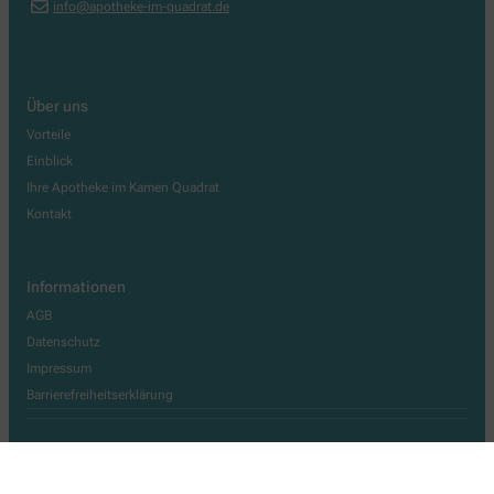
info@apotheke-im-quadrat.de
Über uns
Vorteile
Einblick
Ihre Apotheke im Kamen Quadrat
Kontakt
Informationen
AGB
Datenschutz
Impressum
Barrierefreiheitserklärung
Wir legen großen Wert auf den Schutz Ihrer persönlichen Daten und
garantieren die sichere Übertragung durch eine SSL-