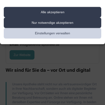
Severins Apotheke
Alle akzeptieren
Nur notwendige akzeptieren
Nordenmauer 18
59174 Kamen
Einstellungen verwalten
Telefon
: +49-2307/9 10 91 63
Fax
: +49-2307/9 10 91 64
Email
: info@severins-apotheke.de
Zur Website
Wir sind für Sie da – vor Ort und digital
Unsere Apotheke steht nicht nur als vertrauenswürdiger Ort
in Ihrer Nachbarschaft, sondern auch als digitaler Begleiter
zur Verfügung. Vor Ort bieten wir Ihnen eine persönliche
Beratung und Betreuung an. Online stehen wir Ihnen mit
derselben Expertise und Fürsorge zur Verfügung. In beiden